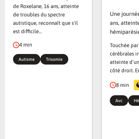
de Roxelane, 16 ans, atteinte
Une journée
de troubles du spectre
ans, atteint
autistique, reconnaît que s'il
est difficile…
hémiparési
4 min
Touchée par
cérébrales in
Autisme
Trisomie
atteinte d’u
côté droit. E
8 min
Avc
Hé