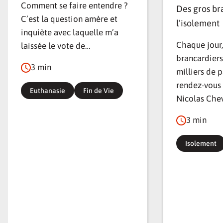
partager notre trésor avec d’autres? Comment rejoindre
Comment se faire entendre ?
Des gros br
ceux qui ne nous connaissent pas? C’était notre
C’est la question amère et
l’isolement
moteur», poursuit Anne Cronier. Pas à pas, le projet s’est
inquiète avec laquelle m’a
étoffé, a trouvé le soutien de la municipalité. Une
Chaque jour,
laissée le vote de…
centaine de bénévoles s’engagent dans diverses
brancardiers
3 min
commissions, un budget de 45000 euros est à trouver…
milliers de 
rendez-vous
Euthanasie
Fin de Vie
Nicolas Chev
Dominique A
3 min
Aujourd’hui le succès est au rendez-vous, avec un public
varié, des échanges nombreux, et la programmation est
Isolement
enviable,avec la présence de Frédérique Bedos,
réalisatrice et fondatrice du Projet Imagine, et en fin de
journée, celle de Dominique A, chanteur de renom et
célébrité locale, qui a récemment publié un album
intitulé…«Fragilité». Mais du message, on retiendra les