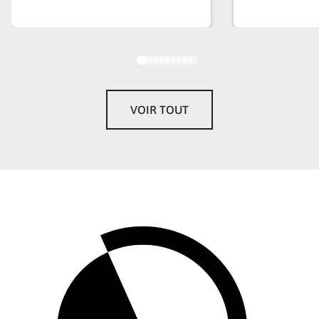
mots de Philippe Pozzo di Borgo, en duplex, qui donne
le la avec quelques «punchlines» dont l’inspirateur
d’«Intouchables» a le secret: «La seule raison d’être
humain, ce n’est pas d’être le meilleur, c’est d’être avec
les autres», ou encore «Ce n’est pas la fragilité qu’on
veut partager: c’est la force qu’elle révèle en nous». Le
VOIR TOUT
printemps des fragilités? Dans une société de plus en
en plus morcelée, une initiative exemplaire, qui peut
être, inspirera, au-delà du pays nantais, un autre modèle
de société.
Cyril Douillet
, ombresetlumiere.fr – 5 juillet 2021
www.printempsdesfragilites.com