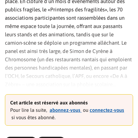
place. En clôture d’un mois d’évènements autour des
publics fragiles, le «Printemps des fragilités», les 70
associations participantes sont rassemblées dans un
même espace toute la journée, offrant aux passants
leurs stands et des animations, tandis que sur le
camion-scène se déploie un programme alléchant. Le
panel est ainsi très large, de Simon de Cyrène à
Chromosome (un des restaurants nantais qui emploient
des personnes handicapées mentales), en passant par
l’OCH, le Secours catholique, l’APF, ou encore «De A à
Zèbre» – une association sur la phobie scolaire…
Intelligemment, les stands associatifs ne sont pas
regroupés par type de fragilité, mais par le type de
Cet article est réservé aux abonnés
«force» qui se dégagede leur engagement: ainsi le pôle
Pour lire la suite,
abonnez-vous
ou
connectez-vous
«vivre ensemble» rassemble l’Arche, Lazare, etc; tandis
si vous êtes abonné.
que le pôle «Ecoute et partage» réunit notamment
Amitié espérance (maladie psychique), les entendeurs