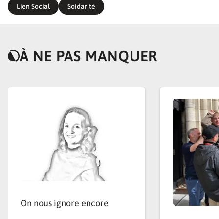
de Voix, ou Jamalv (bénévolat en soins palliatifs).
Lien Social
Soidarité
Partager notre trésor
À NE PAS MANQUER
Repoussé plusieurs fois pour cause de confinements, le
Printemps des fragilités est l’aboutissement d’un long
processus de rapprochement des associations. «Tout est
parti du colloque Fragilités interdites, organisé à
Nantes par l’Arche en 2013, raconte Anne Cronier,
proche de l’OCH et membre du noyau de pilotage de
l’événement. Dans la foulée, en 2015, a lieu avec les
associations participantes une «Rencontre fragilité
partage» qui rassemble 500 personnes.» Mais les
organisateurs veulent aller plus loin en fédérant les
acteurs locaux de la solidarité bien au-delà du
On nous ignore encore
handicap, et au-delà du monde chrétien. «Comment