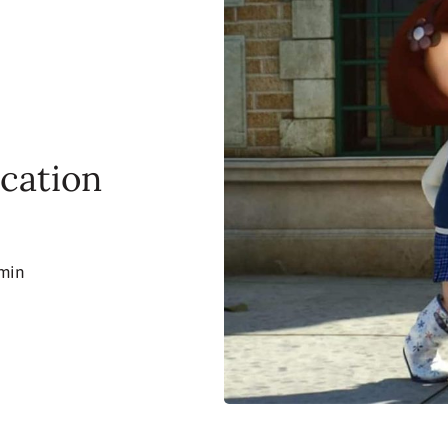
ocation
min