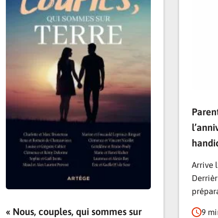
Paren
l’anni
handi
Arrive 
Derrièr
prépar
« Nous, couples, qui sommes sur
9 mi