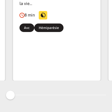
la vie…
8 min
Avc
Hémiparésie