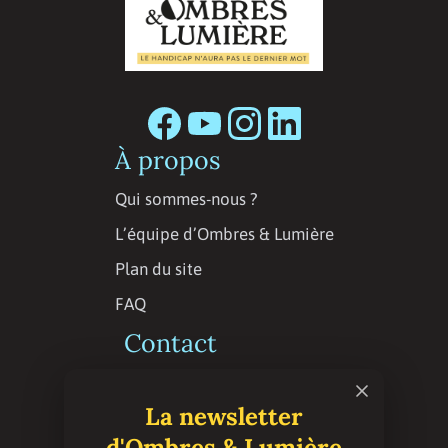
À propos
Qui sommes-nous ?
L’équipe d’Ombres & Lumière
Plan du site
FAQ
Contact
Contactez la rédaction
La newsletter
Espace presse
d'Ombres & Lumière