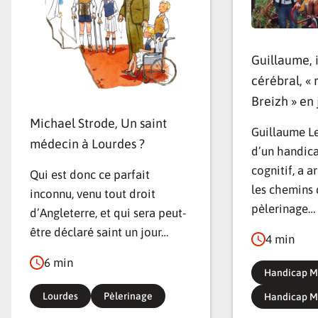
Guillaume, 
cérébral, « 
Breizh » en 
Michael Strode, Un saint
Guillaume Le
médecin à Lourdes ?
d’un handic
cognitif, a a
Qui est donc ce parfait
les chemins 
inconnu, venu tout droit
pèlerinage…
d’Angleterre, et qui sera peut-
être déclaré saint un jour…
4 min
6 min
Handicap M
Lourdes
Pèlerinage
Handicap M