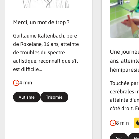
Merci, un mot de trop ?
Guillaume Kaltenbach, père
de Roxelane, 16 ans, atteinte
Une journée
de troubles du spectre
ans, atteint
autistique, reconnaît que s'il
est difficile…
hémiparési
4 min
Touchée par
cérébrales in
Autisme
Trisomie
atteinte d’u
côté droit. E
8 min
Avc
Hé